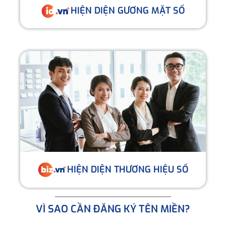
HIỆN DIỆN GƯƠNG MẶT SỐ
HIỆN DIỆN THƯƠNG HIỆU SỐ
VÌ SAO CẦN ĐĂNG KÝ TÊN MIỀN?