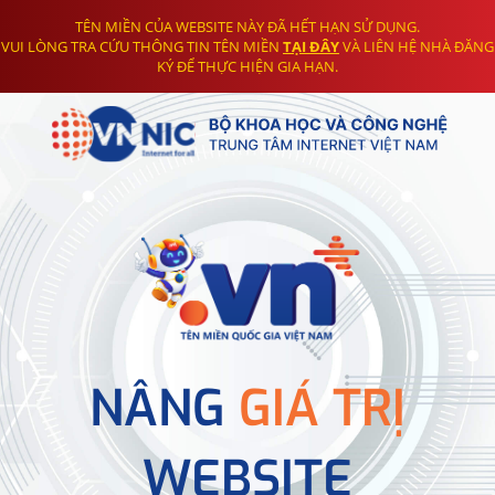
TÊN MIỀN CỦA WEBSITE NÀY ĐÃ HẾT HẠN SỬ DỤNG.
VUI LÒNG TRA CỨU THÔNG TIN TÊN MIỀN
TẠI ĐÂY
VÀ LIÊN HỆ NHÀ ĐĂNG
KÝ ĐỂ THỰC HIỆN GIA HẠN.
NÂNG
GIÁ TRỊ
WEBSITE